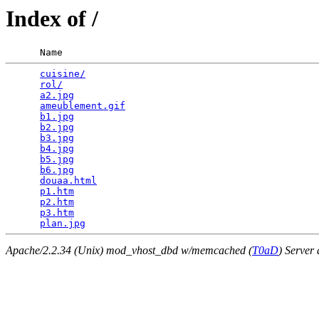
Index of /
      Name                                             
cuisine/
                                         
rol/
                                             
a2.jpg
                                           
ameublement.gif
                                  
b1.jpg
                                           
b2.jpg
                                           
b3.jpg
                                           
b4.jpg
                                           
b5.jpg
                                           
b6.jpg
                                           
douaa.html
                                       
p1.htm
                                           
p2.htm
                                           
p3.htm
                                           
plan.jpg
Apache/2.2.34 (Unix) mod_vhost_dbd w/memcached (
T0aD
) Server 